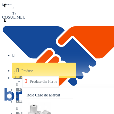
Meniu
5
(1)
COSUL MEU
Produse
LOGIN
Produse din Hartie
REGISTER
Role Case de Marcat
CONTACT
BLOG