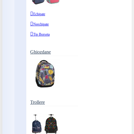
Echipate
Neechipate
Tip Borseta
Ghiozdane
Trollere