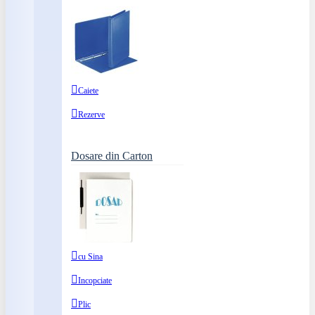
Caiete
Rezerve
Dosare din Carton
cu Sina
Incopciate
Plic