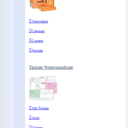
Autocolanta
Cartonata
Copiator
Speciala
Tipizate Nepersonalizate
Alte Tipizate
Avize
Chitante