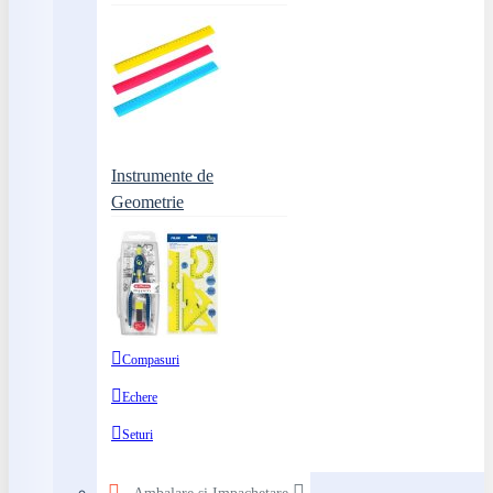
Instrumente de
Geometrie
Compasuri
Echere
Seturi