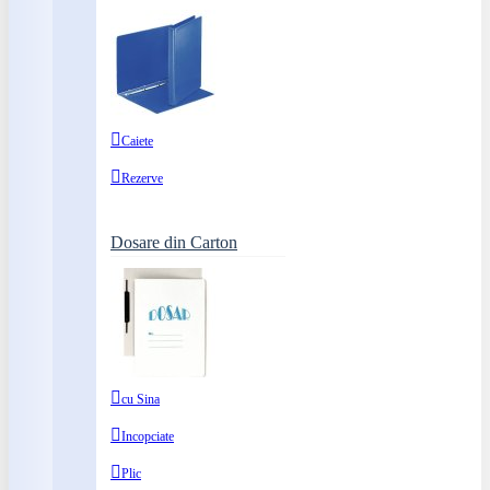
Caiete
Rezerve
Dosare din Carton
cu Sina
Incopciate
Plic