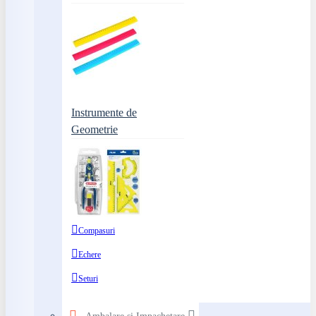
Instrumente de
Geometrie
Compasuri
Echere
Seturi