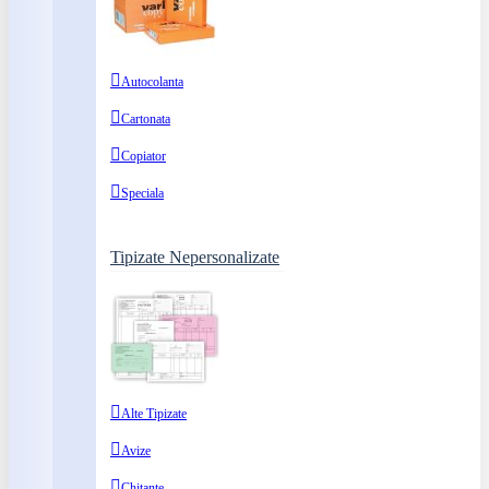
Autocolanta
Cartonata
Copiator
Speciala
Tipizate Nepersonalizate
Alte Tipizate
Avize
Chitante