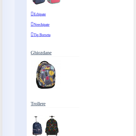
Echipate
Neechipate
Tip Borseta
Ghiozdane
Trollere