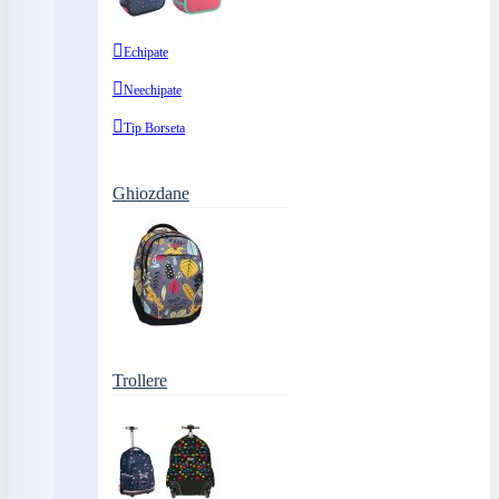
Echipate
Neechipate
Tip Borseta
Ghiozdane
Trollere