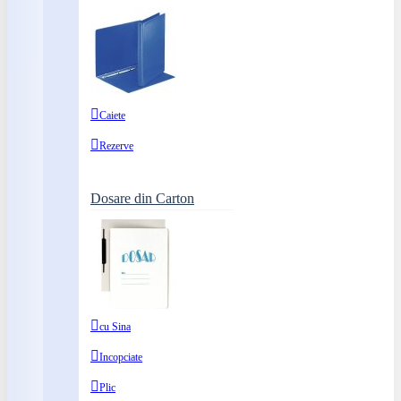
Caiete
Rezerve
Dosare din Carton
cu Sina
Incopciate
Plic