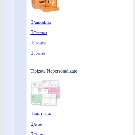
Autocolanta
Cartonata
Copiator
Speciala
Tipizate Nepersonalizate
Alte Tipizate
Avize
Chitante