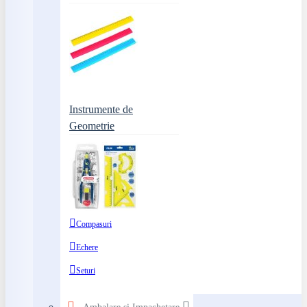
Instrumente de
Geometrie
Compasuri
Echere
Seturi