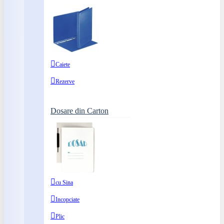
Caiete
Rezerve
Dosare din Carton
cu Sina
Incopciate
Plic