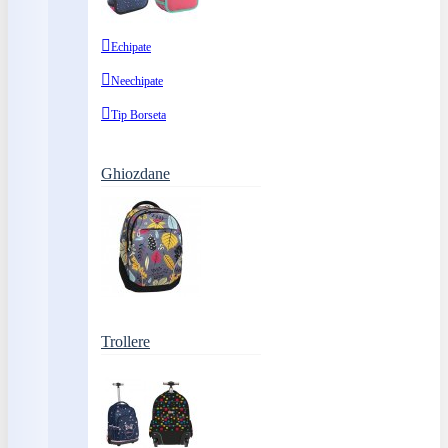
Echipate
Neechipate
Tip Borseta
Ghiozdane
Trollere