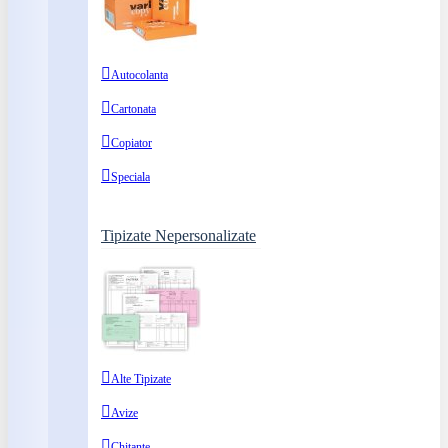
Autocolanta
Cartonata
Copiator
Speciala
Tipizate Nepersonalizate
Alte Tipizate
Avize
Chitante