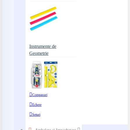
Instrumente de
Geometrie
Compasuri
Echere
Seturi