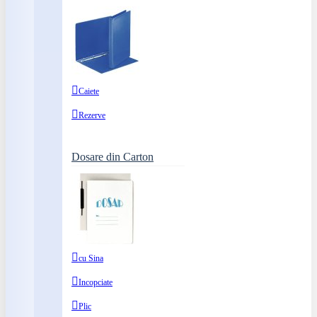
Caiete
Rezerve
Dosare din Carton
cu Sina
Incopciate
Plic