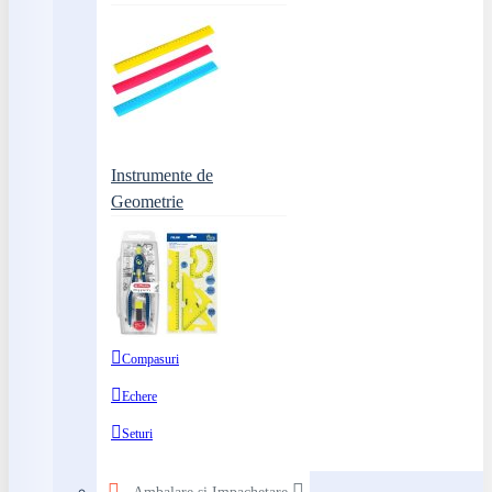
Instrumente de
Geometrie
Compasuri
Echere
Seturi