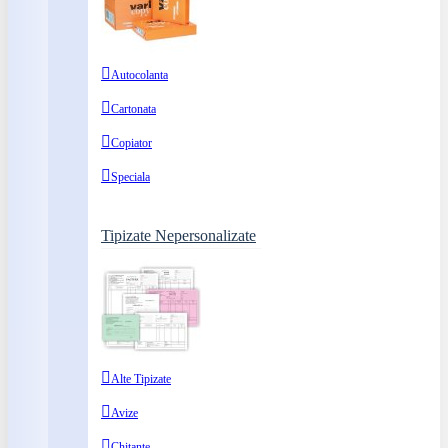
Autocolanta
Cartonata
Copiator
Speciala
Tipizate Nepersonalizate
Alte Tipizate
Avize
Chitante