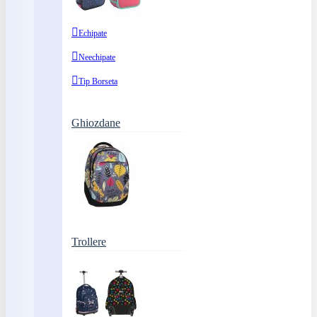
Echipate
Neechipate
Tip Borseta
Ghiozdane
Trollere