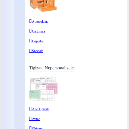
Autocolanta
Cartonata
Copiator
Speciala
Tipizate Nepersonalizate
Alte Tipizate
Avize
Chitante