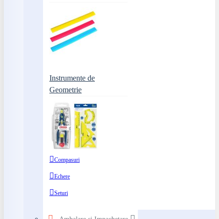
Instrumente de
Geometrie
Compasuri
Echere
Seturi