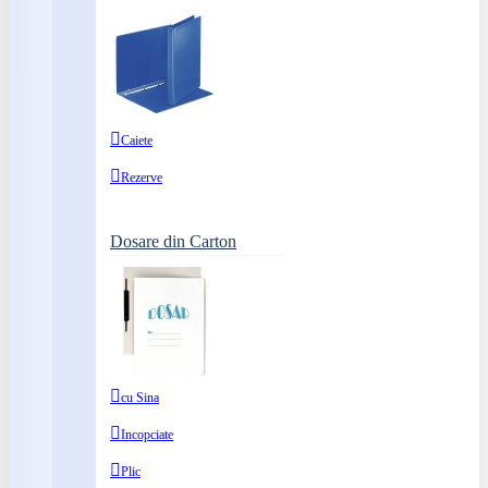
Caiete
Rezerve
Dosare din Carton
cu Sina
Incopciate
Plic