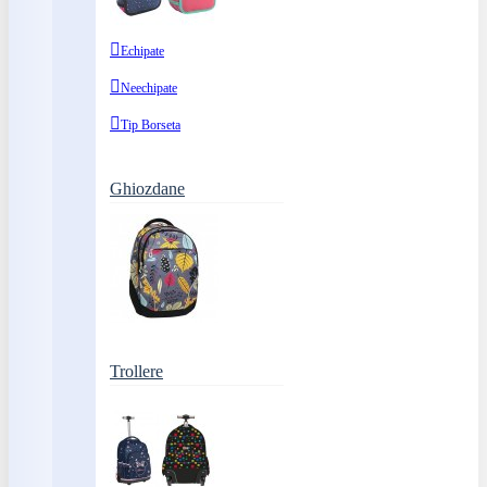
Echipate
Neechipate
Tip Borseta
Ghiozdane
Trollere