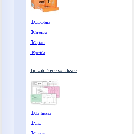
Autocolanta
Cartonata
Copiator
Speciala
Tipizate Nepersonalizate
Alte Tipizate
Avize
Chitante