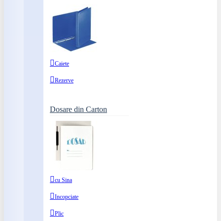
Caiete
Rezerve
Dosare din Carton
cu Sina
Incopciate
Plic