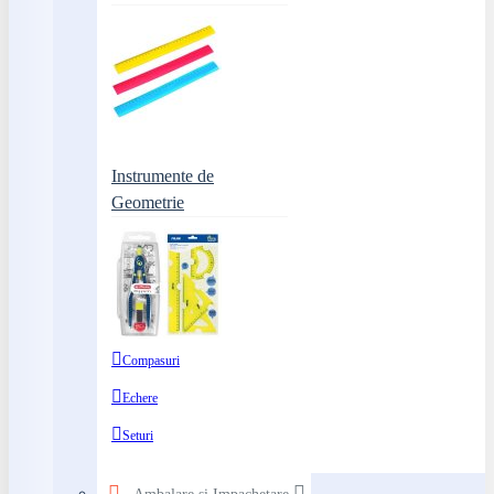
Instrumente de
Geometrie
Compasuri
Echere
Seturi