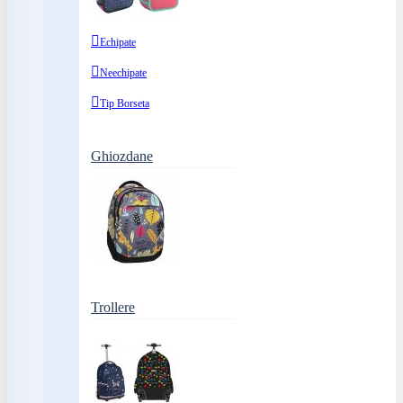
Echipate
Neechipate
Tip Borseta
Ghiozdane
Trollere