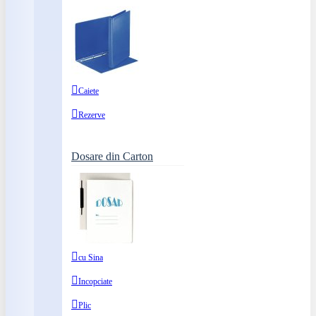
Caiete
Rezerve
Dosare din Carton
cu Sina
Incopciate
Plic