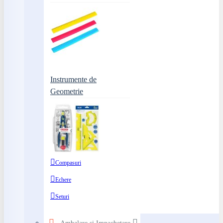
Instrumente de
Geometrie
Compasuri
Echere
Seturi