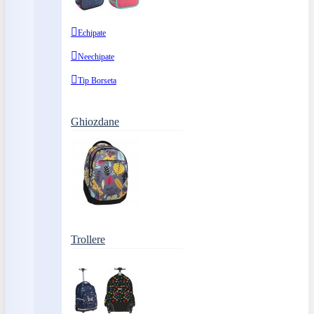
Echipate
Neechipate
Tip Borseta
Ghiozdane
Trollere