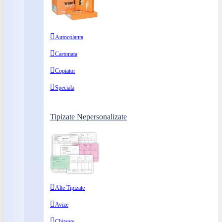
Autocolanta
Cartonata
Copiator
Speciala
Tipizate Nepersonalizate
Alte Tipizate
Avize
Chitante