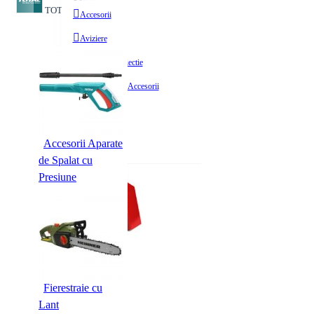
TOTAL
OEM
Accesorii
Aviziere
Ecrane de Proiectie
Flipcharturi si Accesorii
Alte Tipizate
Vezi tot
Avize
Chitante
Accesorii Aparate
Bibliorafturi
de Spalat cu
CMR-uri
Presiune
Vezi tot
Role Plotter si Copiator
Bibliorafturi
Suporturi
Fierestraie cu
Lant