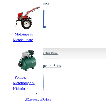
Caiete Mecanice
Role Copiator
Role Plotter
Plicuri
Motosape si
Caiete
Motocultoare
Rezerve
Accesorii pentru Birou
Dosare din Carton
Albe
Instrumente pentru Scris
Antisoc
Pompe,
Colorate
Motopompe si
Cu Burduf
Hidrofoare
cu Sina
Vezi tot
Corectoare si Radiere
Incopciate