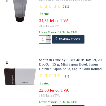
Sampon si Gel de Dus Hotel, Mini Gel de
5 (1)
Dus, Mini Sampon pentru Hotel, Cosmetice
Hotel, Set Cosmetice pentru Hoteluri
In stoc
34,51 lei cu TVA
28,52 lei fara TVA
Livrare Miercuri 12.08 - Joi 13.08
ADAUGĂ ÎN COŞ
Sapun in Cutie by SIDEGRUP Hotelier, 20
Buc/Set, 15 g, Mini Sapun Hotel, Sapun
Hotelier, Sapun Solid, Sapun Solid Rotund,
Cosmetice Hotel, Sapun Mic Rotund,
5 (1)
Sapunuri Rotunde, Sapunuri Mici Rotunde
In stoc
22,88 lei cu TVA
18,91 lei fara TVA
Livrare Miercuri 12.08 - Joi 13.08