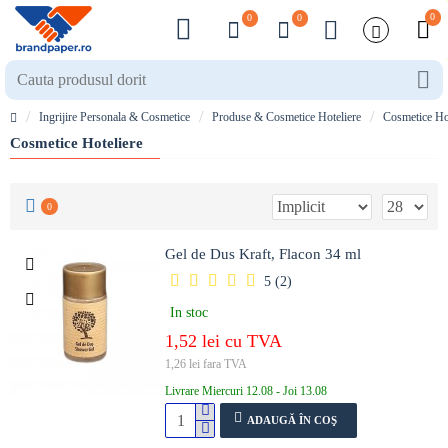
0
0
0
Ingrijire Personala & Cosmetice
Produse & Cosmetice Hoteliere
Cosmetice Hot
Cosmetice Hoteliere
0
Gel de Dus Kraft, Flacon 34 ml
5 (2)
In stoc
1,52 lei cu TVA
1,26 lei fara TVA
Livrare Miercuri 12.08 - Joi 13.08
ADAUGĂ ÎN COŞ