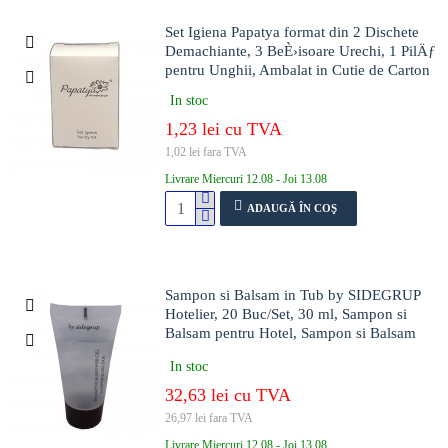
Set Igiena Papatya format din 2 Dischete
Demachiante, 3 BeÈ›isoare Urechi, 1 PilÄƒ
pentru Unghii, Ambalat in Cutie de Carton
In stoc
1,23 lei cu TVA
1,02 lei fara TVA
Livrare Miercuri 12.08 - Joi 13.08
ADAUGĂ ÎN COŞ
Sampon si Balsam in Tub by SIDEGRUP
Hotelier, 20 Buc/Set, 30 ml, Sampon si
Balsam pentru Hotel, Sampon si Balsam
Hotel, Mini Balsam, Mini Sampon pentru
In stoc
Hotel, Cosmetice Hotel, Set Cosmetice
pentru Hoteluri
32,63 lei cu TVA
26,97 lei fara TVA
Livrare Miercuri 12.08 - Joi 13.08