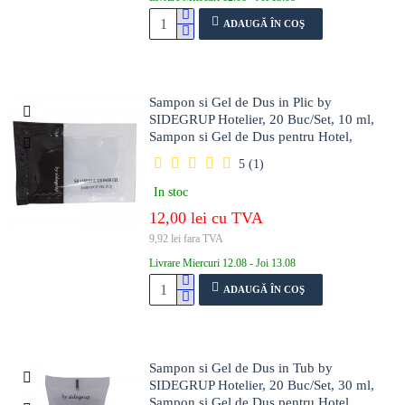
ADAUGĂ ÎN COŞ
Sampon si Gel de Dus in Plic by
SIDEGRUP Hotelier, 20 Buc/Set, 10 ml,
Sampon si Gel de Dus pentru Hotel,
Sampon si Gel de Dus Hotel, Mini Gel de
5 (1)
Dus, Mini Sampon pentru Hotel, Cosmetice
Hotel, Set Cosmetice pentru Hoteluri
In stoc
12,00 lei cu TVA
9,92 lei fara TVA
Livrare Miercuri 12.08 - Joi 13.08
ADAUGĂ ÎN COŞ
Sampon si Gel de Dus in Tub by
SIDEGRUP Hotelier, 20 Buc/Set, 30 ml,
Sampon si Gel de Dus pentru Hotel,