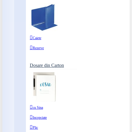
Caiete
Rezerve
Dosare din Carton
cu Sina
Incopciate
Plic