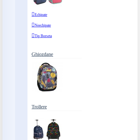
Echipate
Neechipate
Tip Borseta
Ghiozdane
Trollere