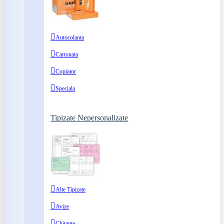
Autocolanta
Cartonata
Copiator
Speciala
Tipizate Nepersonalizate
Alte Tipizate
Avize
Chitante