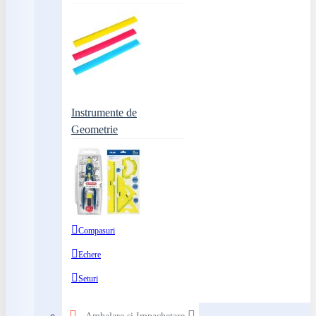
Instrumente de
Geometrie
Compasuri
Echere
Seturi